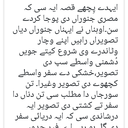
ایہدے پِچھے قصہ ایہ سی کہ
مصری جنوراں دی پوجا کردے
سن۔اوہناں نے ایہناں جنوراں دیاں
تصویراں راہیں اپنے وچار
وٹاندرے وی شروع کیتے جویں
دُشمنی واسطے سپ دی
تصویر،خشکی دے سفر واسطے
کچھوے دی تصویر وغیرا۔ تن
سورجاں دا مطلب سی تن دناں دا
سفر تے کشتی دی تصویر ایہ
درشاندی سی کہ ایہ دریائی سفر
دی گل ہو رہی اے۔ فیر جدوں