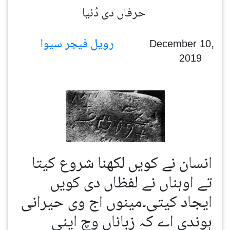
حرفاں دی دُنیا
رویل فیچر سیوا
December 10,
2019
انسان نے کویں لکھنا شروع کیتا
تے اوہناں نے لفظاں دی کویں
ایجاد کیتی۔مینوں اج وی حیرانی
ہوندی اے کہ زباناں وچ اینی