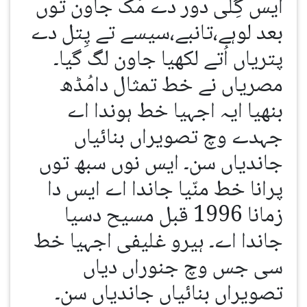
ایس گِلی دور دے مُک جاون توں
بعد لوہے،تانبے،سیسے تے پِتل دے
پتریاں اُتے لکھیا جاون لگ گیا۔
مصریاں نے خط تمثال دامُڈھ
بنھیا ایہ اجہیا خط ہوندا اے
جہدے وچ تصویراں بنائیاں
جاندیاں سن۔ ایس نوں سبھ توں
پرانا خط منّیا جاندا اے ایس دا
زمانا 1996 قبل مسیح دسیا
جاندا اے۔ ہیرو غلیفی اجہیا خط
سی جس وچ جنوراں دیاں
تصویراں بنائیاں جاندیاں سن۔