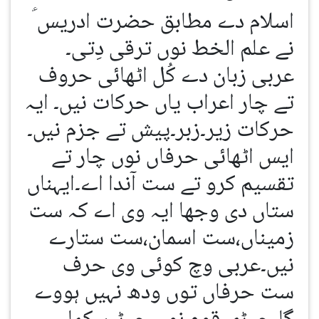
اسلام دے مطابق حضرت ادریس ؑ
نے علم الخط نوں ترقی دِتی۔
عربی زبان دے کُل اٹھائی حروف
تے چار اعراب یاں حرکات نیں۔ ایہ
حرکات زیر۔زبر۔پیش تے جزم نیں۔
ایس اٹھائی حرفاں نوں چار تے
تقسیم کرو تے ست آندا اے۔ایہناں
ستاں دی وجھا ایہ وی اے کہ ست
زمیناں،ست اسمان،ست ستارے
نیں۔عربی وچ کوئی وی حرف
ست حرفاں توں ودھ نہیں ہووے