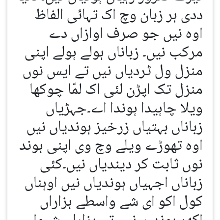
ددی ہر زبان وچ اک تہائی الفاظ
اوہ نیں جو صرف اوازاں دے
مرکب نیں۔ زباناں ہولے ہولے اپنی
منزل ول ٹردیاں نیں تے ایس نوں
منزل تک اپڑن لئی اک لمّا چوکھا
ویلا چاہیدا ہوندا اے۔جہڑیاں
زباناں بہتیاں زرخیز ہوندیاں نیں
اوہ تھوڑے ویلے وچ وی اپنی ہوند
نوں ثابت کر دیندیاں نیں۔کئی
زباناں اجہیاں ہوندیاں نیں اوہناں
کول اکو ای شے واسطے ہزاراں