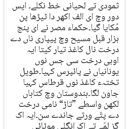
ثمودی تے لحیانی خط نکلے۔ ایس
دور وچ ای الف اکھر دا ٹیڑھا پن
مُکایا گیا۔حکماء مصر نے ای پنج
ہزار قبل مسیح وچ پیپاری ناں دے
درخت نال کاغذ تیار کیتا ایہ
اوہی درخت سی جس نوں
یونانیاں نے پائپرس کہیا۔طویل
تختہء کاغذ نوں قرطاس کہیا
جاون لگا۔ہندوستان وچ کتاباں
لکھن واسطے ”تاڑ“ نامی درخت
دے پتّے ورتے جاندے سن۔ایہ اک
گز لمّے تے اک انگلی موٹائی