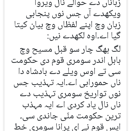
زباناں دے حوالے نال ویروا
ویکھدے آں جس نوں پنجابی
زبان وچ اپنے لفظاں وچ بیان کیتا
گیا اے۔اوہ لکھدے نیں:
لگ بھگ چار سو قبل مسیح وچ
بابل اندر سومری قوم دی حکومت
سی تے اوس ویلے دے بادشاہ دا
ناں حمورابی اے۔ایہ تہذیب جس
نوں تواریخ سومری تہذیب دے
ناں نال یاد کردی اے ایہ مہذب
ترین حکومت منّی جاندی سی۔
ایس قوم نے ای پرانا سومری خط