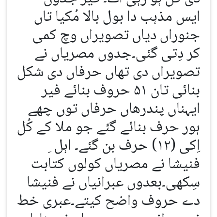
ایس مذہب دا بول بالا مُکیا تاں
جنوراں دیاں تصویراں وچ کمی
کر دِتی گئی۔جدوں مصریاں نے
تصویراں دی تھاں حرفاں دی شکل
بنائی تان ۵۱ حروف بنائے فیر
ایہناں پندرھاں حرفاں توں چھے
ہور حرف بنائے گئے جو ملا کے کُل
اِکی (۱۲) حرف بن گئے۔ اہل ِ
فنیشا نے مصریاں کولوں کتابت
سِکھی۔بعدوں عبرانیاں نے فنیشا
دے حروف واضح کیتے۔عبری خط