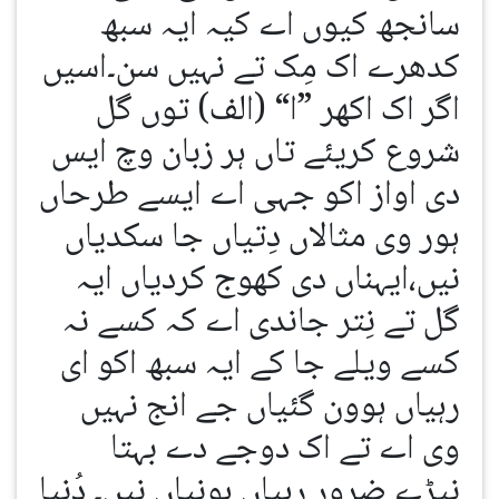
سانجھ کیوں اے کیہ ایہ سبھ
کدھرے اک مِک تے نہیں سن۔اسیں
اگر اک اکھر ”ا“ (الف) توں گل
شروع کریئے تاں ہر زبان وچ ایس
دی اواز اکو جہی اے ایسے طرحاں
ہور وی مثالاں دِتیاں جا سکدیاں
نیں،ایہناں دی کھوج کردیاں ایہ
گل تے نِتر جاندی اے کہ کسے نہ
کسے ویلے جا کے ایہ سبھ اکو ای
رہیاں ہوون گئیاں جے انج نہیں
وی اے تے اک دوجے دے بہتا
نیڑے ضرور رہیاں ہونیاں نیں۔ دُنیا