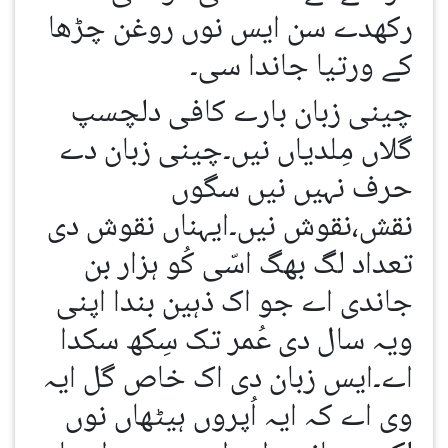
رکھدے سن ایس نوں روغن چڑھا
کے ورتیا جاندا سی۔
چینی زبان بارے کافی دلچسپ
گلاں مِلدیاں نیں۔چینی زبان دے
حرف نہیں نیں سگوں
نقش،نقوش نیں۔ایہناں نقوش دی
تعداد لگ بھگ اسّی کُو ہزار بن
جاندی اے جو اک ذہین بندا اپنی
ویہ سال دی عُمر تک سِکھ سکدا
اے۔ایس زبان دی اک خاص گل ایہ
وی اے کہ ایہ اُپروں ہیٹھاں نوں