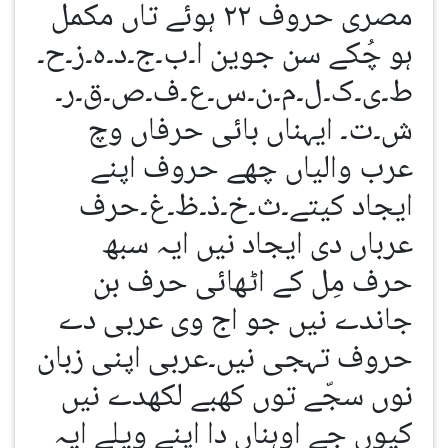
مصری حروف ۲۲ ہوئے تاں مکمل
ہو چُکے سن جوین ا۔ب۔ج۔د۔ہ۔ز۔ح۔
ط۔ی۔ک۔ل۔م۔ن۔س۔ع۔ف۔ص۔ق۔ر۔
ش۔ت۔ ایہناں بائی حرفاں وچ
عرب والیاں چھے حروف اپنے
ایجاد کیتے۔ث۔خ۔ذ۔ظ۔غ۔حرف
عرباں دی ایجاد نیں ایہ سبھ
حرف مِل کے اٹھائی حرف بن
جاندے نیں جو اج وی عربی دے
حروف تہجی نیں۔عربی اپنی زبان
نوں سجّے توں کھبے لکھدے نیں
کیوں جے اوہناں دا اپنے ویلے ایہ