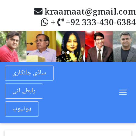
kraamaat@gmail.com
+92 333-430-6384
+
Previous
Nex
ساڈی جانکاری
رابطے لئی
یوٹیوب