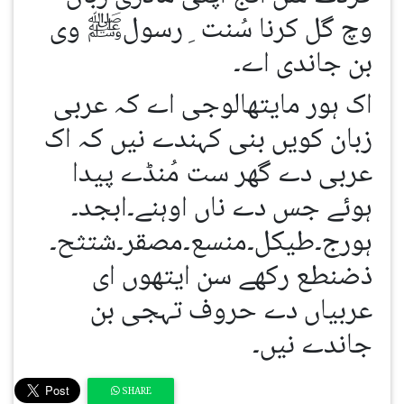
وچ گل کرنا سُنت ِرسولﷺ وی
بن جاندی اے۔
اک ہور مایتھالوجی اے کہ عربی
زبان کویں بنی کہندے نیں کہ اک
عربی دے گھر ست مُنڈے پیدا
ہوئے جس دے ناں اوہنے۔ابجد۔
ہورج۔طیکل۔منسع۔مصقر۔شتثح۔
ذضنطع رکھے سن ایتھوں ای
عربیاں دے حروف تہجی بن
جاندے نیں۔
SHARE