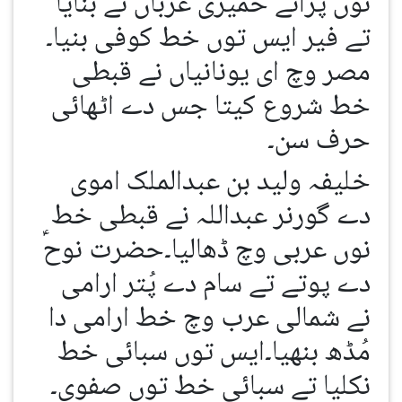
نوں پرانے حمیری عرباں نے بنایا
تے فیر ایس توں خط کوفی بنیا۔
مصر وچ ای یونانیاں نے قبطی
خط شروع کیتا جس دے اٹھائی
حرف سن۔
خلیفہ ولید بن عبدالملک اموی
دے گورنر عبداللہ نے قبطی خط
نوں عربی وچ ڈھالیا۔حضرت نوحؑ
دے پوتے تے سام دے پُتر ارامی
نے شمالی عرب وچ خط ارامی دا
مُڈھ بنھیا۔ایس توں سبائی خط
نکلیا تے سبائی خط توں صفوی۔