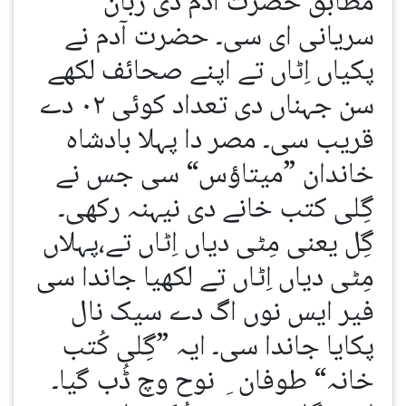
مطابق حضرت آدم دی زبان
سریانی ای سی۔ حضرت آدم نے
پکیاں اِٹاں تے اپنے صحائف لکھے
سن جہناں دی تعداد کوئی ۰۲ دے
قریب سی۔ مصر دا پہلا بادشاہ
خاندان ”میتاؤس“ سی جس نے
گِلی کتب خانے دی نیہنہ رکھی۔
گِل یعنی مِٹی دیاں اِٹاں تے،پہلاں
مِٹی دیاں اِٹاں تے لکھیا جاندا سی
فیر ایس نوں اگ دے سیک نال
پکایا جاندا سی۔ ایہ ”گِلی کُتب
خانہ“ طوفان ِ نوح وچ ڈُب گیا۔