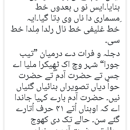
بنایا۔ایس نو ں بعدوں خط
ِمسماری دا ناں وی دِتا گیا۔ایہ
خط غلیفی خط نال رلدا مِلدا خط
سی۔
دجلہ و فرات دے درمیان ”تیب
جورا“ شہر وچ اک ٹھِیکرا ملیا اے
جس تے حضرت آدمؑ ؑتے حضرت
حواؑ دیاں تصویراں بنائیاں گئیاں
نیں۔ حضرت آدم بارے کہیا جاندا
اے کہ اوہناں اُتے ۴۱ حرف اُتارے
گئے سن۔ حالے تک دی کھوج