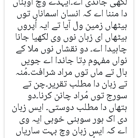
لکھی جاندی اے۔ایہدے وچ اوہناں
دا مننا اے کہ انسان اسماناں توں
ہیٹھاں زمین ول آیا تے ایہ اُپروں
ہیٹھاں ای زبان نوں وی لکھیا جانا
چاہیدا اے۔ دو نقشاں نوں ملا کے
نواں مفہوم دِتا جاندا اے جویں
بال تے ماں توں مراد شرافت۔مُنہ
تے زبان دا مطلب تقریر۔چن تے
سورج توں مُراد چانن کرنا۔دو
ہتھاں دا مطلب دوستی۔ ایس زبان
دی اک ہور سوہنی خوبی ایہ وی
اے کہ ایس زبان وچ بہت ساریاں