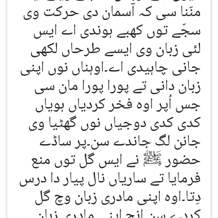
منّنا سی کہ آسمان دی حرکت وی
سجّے توں کھبے ہوندی اے ایس
لئی زبان وی ایسے طرحاں لکھی
جانی چاہیدی اے۔اوہناں نوں اپنی
زبان دانی تے پورا پورا مان سی
جس اُپر اوہ فخر کردیاں ہویاں
کدی کدی دوجیاں نوں گھٹیا وی
جانن لگ جاندے سن۔پر ساڈے
حضور ﷺ نے ایس گل توں منع
فرمایا تے ساریاں نال پیار دا درس
دِتا۔اوہ اپنی مادری زبان وچ گل
کردے سن انج اپنی مادری زبان