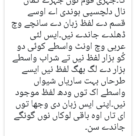
گا۔جہڑی قوم نوں جہڑے کماں
نال دلچسپی ہوندی اے اوسے
قسم دے لفظ زبان دے سانچے وچ
ڈھلدے جاندے نیں۔ایس لئی
عربی وچ اونٹ واسطے کوئی دو
کُو ہزار لفظ نیں تے شراب واسطے
ہزار دے لگ بھگ لفظ نیں ایسے
طرحاں بہت ساریاں شیواں
واسطے اک توں ودھ لفظ موجود
نیں۔اپنی ایس زبان دی وجھا توں
ای تاں اوہ باقی لوکاں نوں گونگے
جاندے سن۔