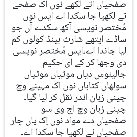
صفحیاں اُتے لکھے نوں اک صفحے
تے لکھیا جا سکدا اے ایس نوں
مُختصر نویسی آکھ سکدے آں جو
ساڈے ایتھے شارٹ ہینڈ کولوں کم
لیا جاندا اے،ایس مُختصر نویسی
دی وجھا کر کے ای حکیم
جالینوس دیاں موٹیاں موٹیاں
سولھاں کتاباں نوں اک مہینے وچ
چینی زبان اندر نقل کر لیا گیا۔
چینی زبان وچ اج وی سو
صفحیاں دے مواد نوں اِک یاں چار
صفحیاں تے لکھیا جا سکدا اے۔