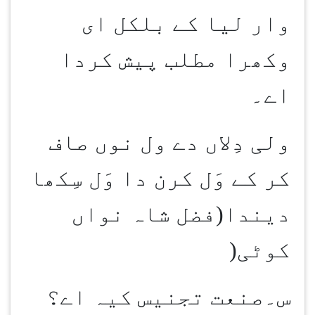
وار لیا کے بلکل ای
وکھرا مطلب پیش کردا
اے۔
ولی دِلاں دے ول نوں صاف
کر کے وَل کرن دا وَل سِکھا
دیندا(فضل شاہ نواں
کوٹی
)
س۔صنعت تجنیس کیہ اے؟