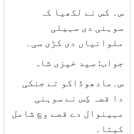
س۔ کس نے لکھیا کہ
سوہنی دی سہیلی
ملوانیاں دی کڑی سی۔
جواب: سید خیزی شاہ
س۔مادھوڈاکو تے جنکی
دا قصہ کِس نے سوہنی
مہینوال دے قصے وچ شامل
کیتا۔