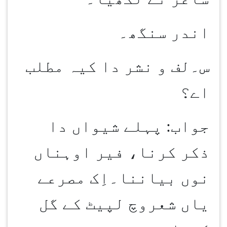
اندر سنگھ۔
س۔لف و نشر دا کیہ مطلب
اے؟
جواب: پہلے شیواں دا
ذکر کرنا، فیر اوہناں
نوں بیاننا۔اِک مصرعے
یاں شعروچ لپیٹ کے گل