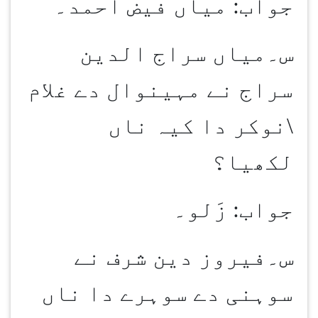
جواب: میاں فیض احمد۔
س۔میاں سراج الدین
سراج نے مہینوال دے غلام
\نوکر دا کیہ ناں
لکھیا؟
جواب: زَلو۔
س۔فیروز دین شرف نے
سوہنی دے سوہرے دا ناں