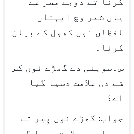
کرنا تے دوجے مصر عے
یاں شعر وچ ایہناں
لفظاں نوں کھول کے بیان
کرنا۔
س۔سوہنی دے گھڑے نوں کس
شے دی علامت دسیا گیا
اے؟
جواب: گھڑے نوں پِیر تے
وسیلیدی علامت دسیا گیا