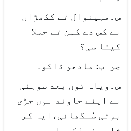
س۔مہینوال تے ککھڑاں
نے کس دے کہن تے حملا
کیتا سی؟
جواب: مادھو ڈاکو۔
س۔ویاہ توں بعد سوہنی
نے اپنے خاوند نوں جڑی
بوٹی سُنگھائی،ایہ کس
شاعر نے لکھیا۔