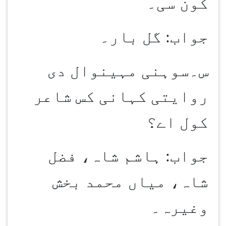
کون سی۔
جواب: گل بار۔
س۔سوہنی مہینوال دی
روایتی کہانی کس شاعر
کول اے؟
جواب: ہاشم شاہ، فضل
شاہ، میاں محمد بخش
وغیرہ۔