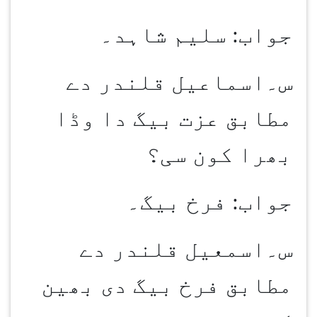
جواب: سلیم شاہد۔
س۔اسماعیل قلندر دے
مطابق عزت بیگ دا وڈا
بھرا کون سی؟
جواب: فرخ بیگ۔
س۔اسمعیل قلندر دے
مطابق فرخ بیگ دی بھین