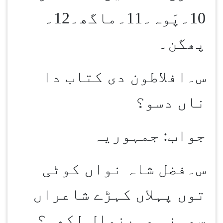
10۔پَوہ۔11۔ماگھ۔12۔
پھگن۔
س۔افلاطون دی کتاب دا
ناں دسو؟
جواب: جمہوریہ
س۔فضل شاہ نواں کوٹی
توں پہلاں کہڑے شاعراں
سوہنی مہینوال لکھی؟