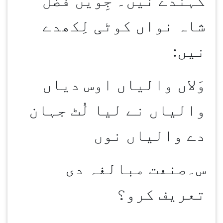
کہندے نیں۔ جِویں فضل
شاہ نواں کوٹی لِکھدے
نیں
:
وَلاں والیاں اوس دیاں
والیاں نے لیا لُٹ جہان
دے والیاں نوں
س۔صنعت مبالغہ دی
تعریف کرو؟