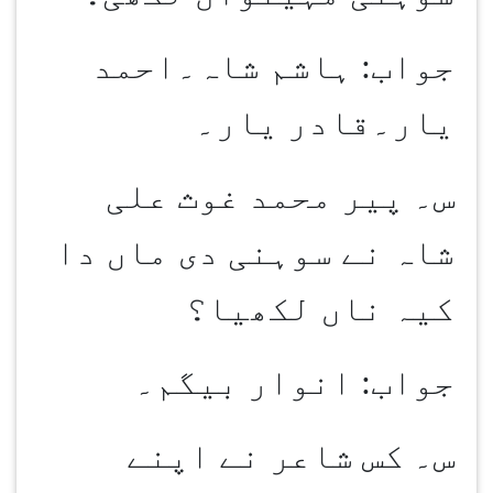
جواب: ہاشم شاہ۔احمد
یار۔قادر یار۔
س۔ پیر محمد غوث علی
شاہ نے سوہنی دی ماں دا
کیہ ناں لکھیا؟
جواب: انوار بیگم۔
س۔ کس شاعر نے اپنے