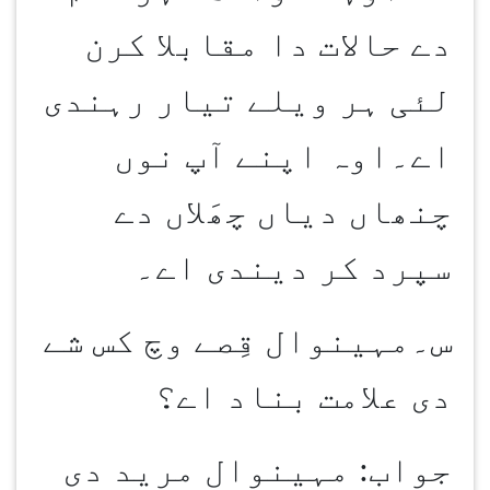
دے حالات دا مقابلا کرن
لئی ہر ویلے تیار رہندی
اے۔اوہ اپنے آپ نوں
چنھاں دیاں چھَلاں دے
سپرد کر دیندی اے۔
س۔مہینوال قِصے وچ کس شے
دی علامت بناد اے؟
جواب: مہینوال مرید دی