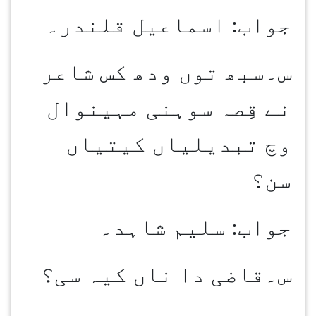
جواب: اسماعیل قلندر۔
س۔سبھ توں ودھ کس شاعر
نے قِصہ سوہنی مہینوال
وچ تبدیلیاں کیتیاں
سن؟
جواب: سلیم شاہد۔
س۔قاضی دا ناں کیہ سی؟