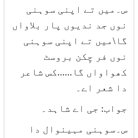
س۔میں تے اپنی سوہنی
نوں جد ندیوں پار بلاواں
گا\میں تے اپنی سوہنی
نوں فر چِکن بروسٹ
کھواواں گا......کس شاعر
دا شعر اے۔
جواب: جی اے شاہد۔
س۔سوہنی مہینوال دا