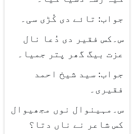
جواب: تائے دی کُڑی سی۔
س۔کس فقیر دی دُعا نال
عزت بیگ گھر پتر جمیا۔
جواب: سید شیخ احمد
فقیری۔
س۔مہینوال نوں مجھیوال
کس شاعر نے ناں دتا؟