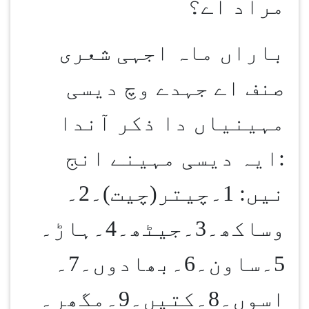
مراد اے؟
باراں ماہ اجہی شعری
صنف اے جہدے وچ دیسی
مہینیاں دا ذکر آندا
:ایہ دیسی مہینے انج
نیں: 1۔چیتر(چیت)۔2۔
وساکھ۔3۔جیٹھ۔4۔ہاڑ۔
5۔ساون۔6۔بھادوں۔7۔
اسوں۔8۔کتیں۔9۔مگھر۔