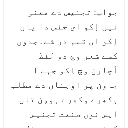
جواب: تجنیس دے معنی
نیں اِکو ای جنس دا یاں
اِکو ای قسم دی شے۔جدوں
کسے شعر وچ دو لفظ
اُچارن وچ اِکو جہے آ
جاون پر اوہناں دے مطلب
وکھرے وکھرے ہوون تاں
ایس نوں صنعت تجنیس