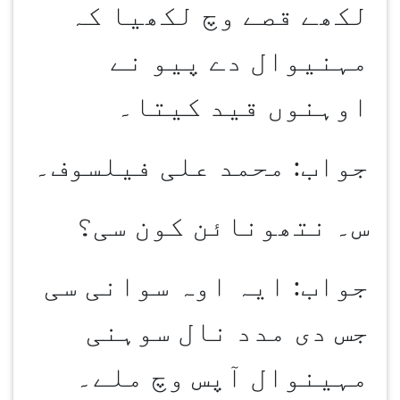
لکھے قصے وچ لکھیا کہ
مہنیوال دے پیو نے
اوہنوں قید کیتا۔
جواب: محمد علی فیلسوف۔
س۔ نتھونائن کون سی؟
جواب: ایہ اوہ سوانی سی
جس دی مدد نال سوہنی
مہینوال آپس وچ ملے۔