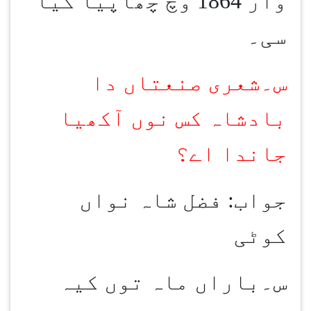
وار 1864 وچ چھاپیا گیا
سی۔
س۔شعری صنعتاں دا
بادشاہ کس نوں آکھیا
جاندا اے؟
جواب: فضل شاہ نواں
کوٹی
س۔باراں ماہ توں کیہ