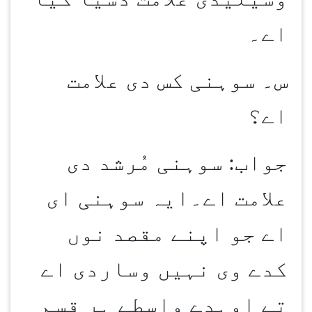
اے۔
س۔ سوہنی کس دی علامت
اے؟
جواب: سوہنی مُرشد دی
علامت اے۔ایہ سوہنی ای
اے جو اپنے مقصد نوں
کدے وی نہیں وساردی اے
تے اوہدے واسطے ہر قسم