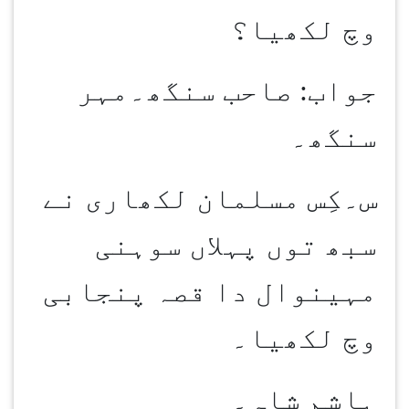
وچ لکھیا؟
جواب: صاحب سنگھ۔مہر
سنگھ۔
س۔کِس مسلمان لکھاری نے
سبھ توں پہلاں سوہنی
مہینوال دا قصہ پنجابی
وچ لکھیا۔
ہاشم شاہ۔