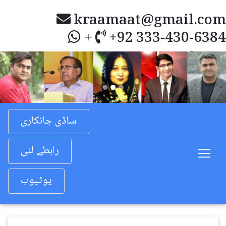
kraamaat@gmail.com
+92 333-430-6384
+
Previous
Nex
ساڈی جانکاری
رابطے لئی
یوٹیوب