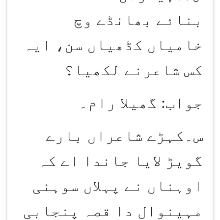
بنائے بھانڈے وچ
خامیاں کڈھیاں سن، ایہ
کس شاعرنے لکھیا؟
جواب: گھیلا رام۔
س۔کہڑے شاعراں بارے
گویڑ لایا جاندا اے کہ
اوہناں نے پہلاں سوہنی
مہینوال دا قصہ پنجابی