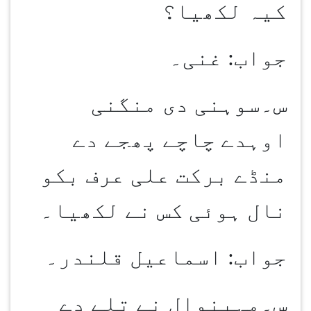
کیہ لکھیا؟
جواب: غنی۔
س۔سوہنی دی منگنی
اوہدے چاچے پھجے دے
منڈے برکت علی عرف بکو
نال ہوئی کس نے لکھیا۔
جواب: اسماعیل قلندر۔
س۔مہینوال نے تلے دے