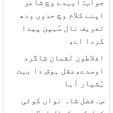
جواب: ایہدے وچ شاعر
اپنے کلام وچ حدوں ودھ
تعریف نال سُہپن پیدا
کردا اے،
افلاطون لقمان شاگرد
اوسدے،عقل ہوش دا بہت
ہُشیار آہا
س۔فضل شاہ نواں کوٹی