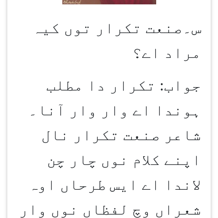
س۔صنعت تکرار توں کیہ
مراد اے؟
جواب: تکرار دا مطلب
ہوندا اے وار وار آنا۔
شاعر صنعت تکرار نال
اپنے کلام نوں چار چن
لاندا اے ایس طرحاں اوہ
شعراں وچ لفظاں نوں وار