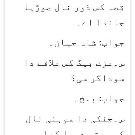
قِصہ کس دَور نال جوڑیا
جاندا اے۔
جواب: شاہ جہان۔
س۔عزت بیگ کس علاقے دا
سوداگر سی؟
جواب: بلخ۔
س۔جنکی دا سوہنی نال
کیہ رشہ دسیا گیا۔