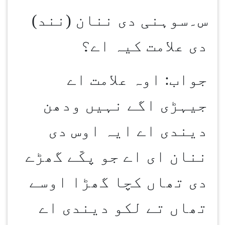
س۔سوہنی دی ننان (نند)
دی علامت کیہ اے؟
جواب: اوہ علامت اے
جیہڑی اگے نہیں ودھن
دیندی اے ایہ اوس دی
ننان ای اے جو پکّے گھڑے
دی تھاں کچا گھڑا اوسے
تھاں تے لکو دیندی اے