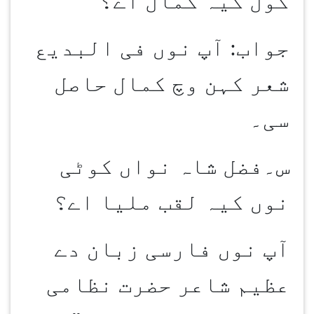
کول کیہ کمال اے؟
جواب: آپ نوں فی البدیع
شعر کہن وچ کمال حاصل
سی۔
س۔فضل شاہ نواں کوٹی
نوں کیہ لقب ملیا اے؟
آپ نوں فارسی زبان دے
عظیم شاعر حضرت نظامی