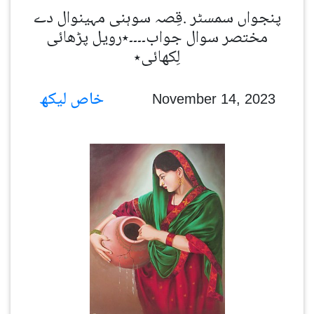
پنجواں سمسٹر .قِصہ سوہنی مہینوال دے
مختصر سوال جواب۔۔۔۔٭رویل پڑھائی
لِکھائی٭
خاص لیکھ
November 14, 2023