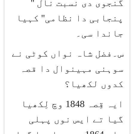
گنجوی دی نسبت نال ''
پنجابی دا نظامی'' کہیا
جاندا سی۔
س۔فضل شاہ نواں کوٹی نے
سوہنی مہینوال دا قصہ
کدوں لکھیا؟
ایہ قِصہ 1848 وچ لِکھیا
گیا تے ایس نوں پہلی